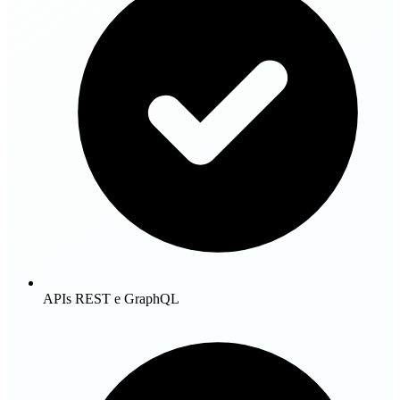
APIs REST e GraphQL